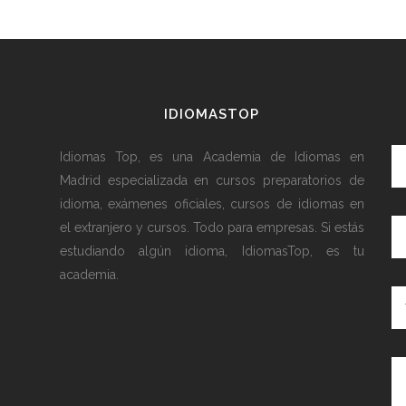
IDIOMASTOP
Idiomas Top, es una Academia de Idiomas en
Madrid especializada en cursos preparatorios de
idioma, exámenes oficiales, cursos de idiomas en
el extranjero y cursos. Todo para empresas. Si estás
estudiando algún idioma, IdiomasTop, es tu
academia.