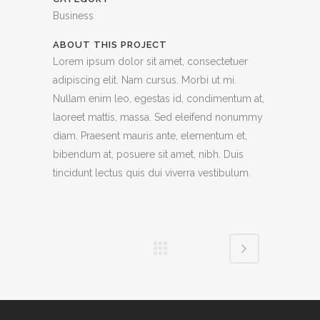
Business
ABOUT THIS PROJECT
Lorem ipsum dolor sit amet, consectetuer
adipiscing elit. Nam cursus. Morbi ut mi.
Nullam enim leo, egestas id, condimentum at,
laoreet mattis, massa. Sed eleifend nonummy
diam. Praesent mauris ante, elementum et,
bibendum at, posuere sit amet, nibh. Duis
tincidunt lectus quis dui viverra vestibulum.