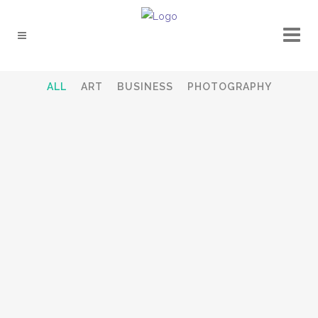
ALL
ART
BUSINESS
PHOTOGRAPHY