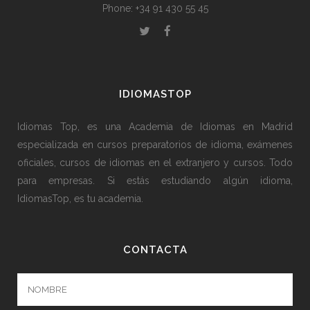
Phone: +34 91 430 55 45
IDIOMASTOP
Idiomas Top, es una Academia de Idiomas en Madrid
especializada en cursos preparatorios de idioma, exámenes
oficiales, cursos de idiomas en el extranjero y cursos. Todo
para empresas. Si estás estudiando algún idioma,
IdiomasTop, es tu academia.
CONTACTA